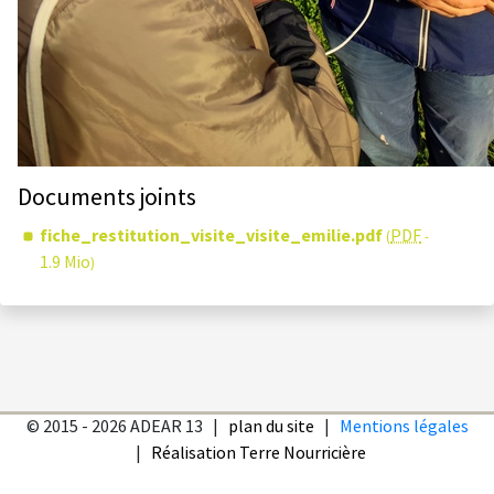
Documents joints
fiche_restitution_visite_visite_emilie.pdf
PDF
(
-
1.9 Mio
)
© 2015 - 2026 ADEAR 13 |
plan du site
|
Mentions légales
|
Réalisation Terre Nourricière