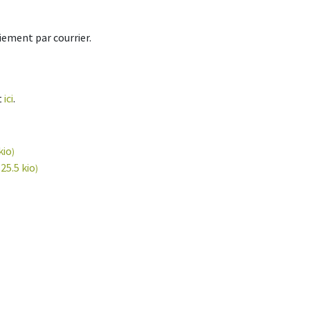
iement par courrier.
t
ici
.
kio
)
25.5 kio
-
)