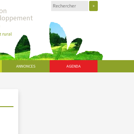
»
ion
eloppement
i
rural
t
ANNONCES
AGENDA