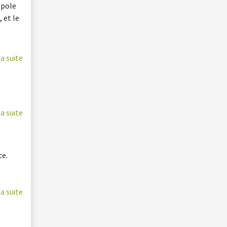
opole
 et le
la suite
la suite
ce.
la suite