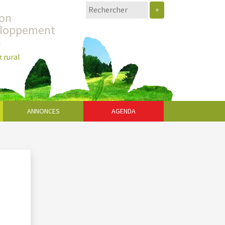
»
ion
eloppement
i
rural
t
ANNONCES
AGENDA