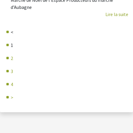
Marché de Noël de l’Espace Producteurs du marché
d’Aubagne
Lire la suite
<
1
2
3
4
>