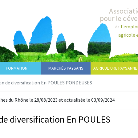
Associat
pour le dév
l'emplo
de
agricole
e
FORMATION
MARCHÉS PAYSANS
AGRICULTURE PAYSANNE
san de diversification En POULES PONDEUSES
es du Rhône le 28/08/2023 et actualisée le 03/09/2024
de diversification En POULES