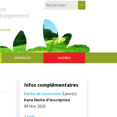
»
ion
eloppement
i
rural
t
ANNONCES
AGENDA
Infos complémentaires
Durée de formation
2 jour(s)
Date limite d'inscription
09 févr. 2025
Tarifs