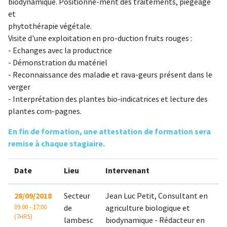
biodynamique. Positionne-ment des traitements, piégeage
et
phytothérapie végétale.
Visite d'une exploitation en pro-duction fruits rouges :
- Echanges avec la productrice
- Démonstration du matériel
- Reconnaissance des maladie et rava-geurs présent dans le
verger
- Interprétation des plantes bio-indicatrices et lecture des
plantes com-pagnes.
En fin de formation, une attestation de formation sera
remise à chaque stagiaire.
Date
Lieu
Intervenant
28/09/2018
Secteur
Jean Luc Petit, Consultant en
09:00 - 17:00
de
agriculture biologique et
(7HRS)
lambesc
biodynamique - Rédacteur en