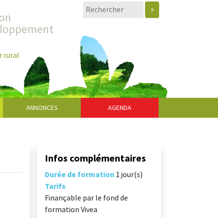
»
ion
eloppement
i
rural
t
ANNONCES
AGENDA
Infos complémentaires
Durée de formation
1 jour(s)
Tarifs
Finançable par le fond de
formation Vivea