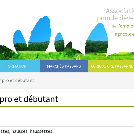
Associat
pour le dév
l'emplo
de
agricole
e
FORMATION
MARCHÉS PAYSANS
AGRICULTURE PAYSANNE
r pro et débutant
 pro et débutant
ettes, hausses, haussettes.