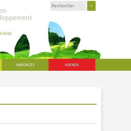
»
ion
eloppement
i
rural
t
ANNONCES
AGENDA